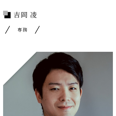
吉岡 凌
専務