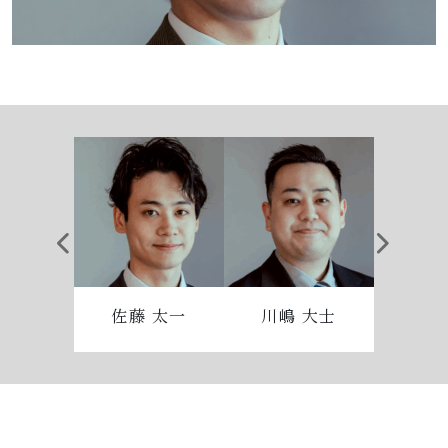
佐藤 太一
川嶋 大士